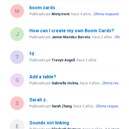
boom cards
M
Publicado por
Misty.trent
,
hace 4 años
,
Última respuesta
por 
How can I create my own Boom Cards?
J
Publicado por
Jannin Mendez Barreto
,
hace 2 años
,
Última respuesta
fd
T
Publicado por
Trevyn Angell
,
hace 2 años
Add a table?
G
Publicado por
Gabrielle Holma
,
hace 3 años
,
Última respuesta
Sarah z .
S
Publicado por
Sarah Zhang
,
hace 3 años
,
Última respuesta
po
Sounds not linking
E