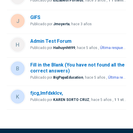
Publicado por
Elizabeth Porteus
,
hace 3 años
,
1 1 stemme
GIFS
J
Publicado por
Jmoyerta
,
hace 3 años
Admin Test Forum
H
Publicado por
Haihuynhtt99
,
hace 5 años
,
Última respuesta
po
Fill in the Blank (You have not found all the
B
correct answers)
Publicado por
BigPapaEducation
,
hace 5 años
,
Última respuesta
fjcg,lmfdxklcv,
K
Publicado por
KAREN SORTO CRUZ
,
hace 5 años
,
1 1 stemme