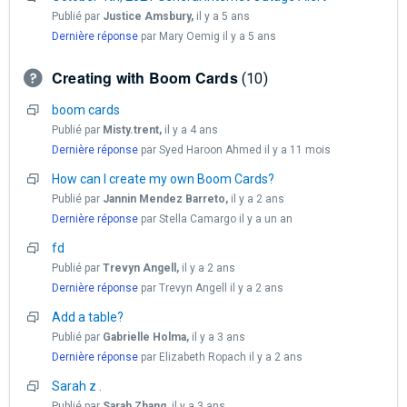
Publié par
Justice Amsbury,
il y a 5 ans
Dernière réponse
par Mary Oemig
il y a 5 ans
Creating with Boom Cards
10
boom cards
Publié par
Misty.trent,
il y a 4 ans
Dernière réponse
par Syed Haroon Ahmed
il y a 11 mois
How can I create my own Boom Cards?
Publié par
Jannin Mendez Barreto,
il y a 2 ans
Dernière réponse
par Stella Camargo
il y a un an
fd
Publié par
Trevyn Angell,
il y a 2 ans
Dernière réponse
par Trevyn Angell
il y a 2 ans
Add a table?
Publié par
Gabrielle Holma,
il y a 3 ans
Dernière réponse
par Elizabeth Ropach
il y a 2 ans
Sarah z .
Publié par
Sarah Zhang,
il y a 3 ans